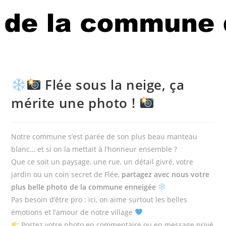
Flée sous la neige, ça
mérite une photo !
Notre commune s’est parée de son plus beau manteau
blanc… et si on la mettait à l’honneur ensemble ?
Que ce soit un paysage, une rue, un détail givré, votre
jardin ou un coin secret de Flée,
partagez avec nous votre
plus belle photo de la commune enneigée
Pas besoin d’être pro : ici, on aime surtout les belles
émotions et l’amour de notre village
Postez votre photo en commentaire ou en message privé