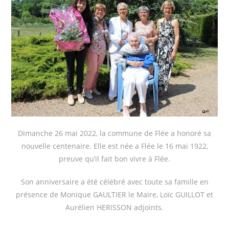
Dimanche 26 mai 2022, la commune de Flée a honoré sa
nouvelle centenaire. Elle est née a Flée le 16 mai 1922,
preuve qu’il fait bon vivre à Flée.
Son anniversaire a été célébré avec toute sa famille en
présence de Monique GAULTIER le Maire, Loïc GUILLOT et
Aurélien HERISSON adjoints.