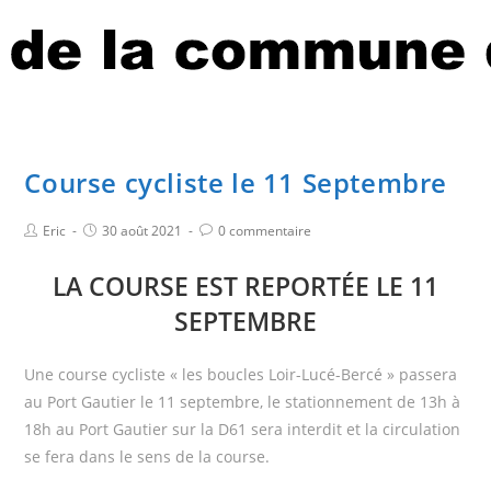
Course cycliste le 11 Septembre
Eric
30 août 2021
0 commentaire
LA COURSE EST REPORTÉE LE 11
SEPTEMBRE
Une course cycliste « les boucles Loir-Lucé-Bercé » passera
au Port Gautier le 11 septembre, le stationnement de 13h à
18h au Port Gautier sur la D61 sera interdit et la circulation
se fera dans le sens de la course.