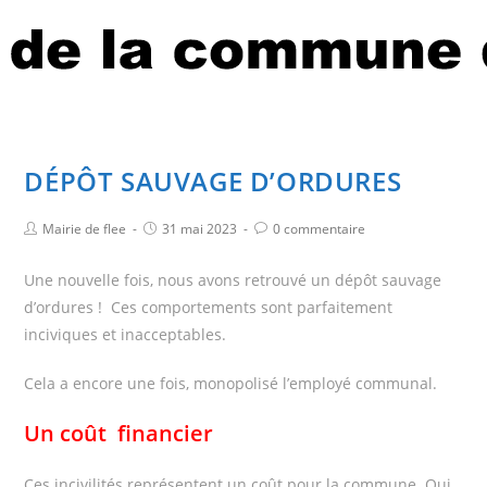
DÉPÔT SAUVAGE D’ORDURES
Mairie de flee
31 mai 2023
0 commentaire
Une nouvelle fois, nous avons retrouvé un dépôt sauvage
d’ordures ! Ces comportements sont parfaitement
inciviques et inacceptables.
Cela a encore une fois, monopolisé l’employé communal.
Un coût financier
Ces incivilités représentent un coût pour la commune. Qui