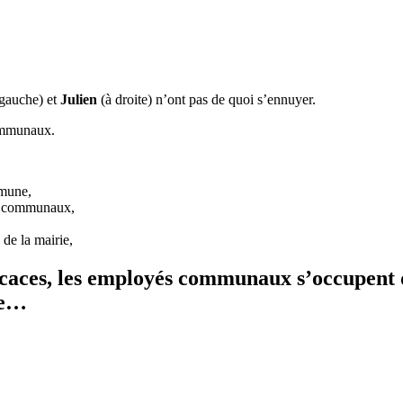
gauche) et
Julien
(à droite) n’ont pas de quoi s’ennuyer.
ommunaux.
mmune,
ns communaux,
 de la mairie,
ficaces, les employés communaux s’occupent 
le…