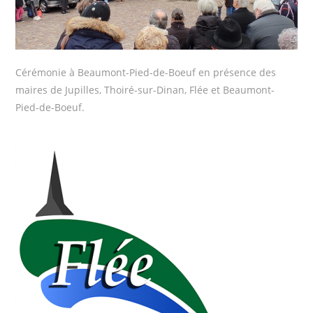
Cérémonie à Beaumont-Pied-de-Boeuf en présence des
maires de Jupilles, Thoiré-sur-Dinan, Flée et Beaumont-
Pied-de-Boeuf.